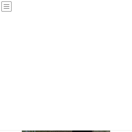
コ
ナ
ン
ビ
テ
ゲ
ン
ー
メディア
ツ
シ
へ
ョ
ス
ン
HOME
メディア
11_koorogi001
キ
に
ッ
移
プ
動
2022年7月15日
/ 最終更新日時 :
2022年7月15日
majc
11_koorogi001