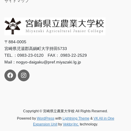
サイトマップ
〒884-0005
宮崎県児湯郡高鍋町大字持田5733
TEL.：0983-23-0120 FAX：.0983-22-2529
Mail：nogyo-daigaku@pref.miyazaki.lg.jp
Copyright © 宮崎県立農業大学校 All Rights Reserved.
Powered by
WordPress
with
Lightning Theme
&
VK All in One
Expansion Unit
by
Vektor,Inc.
technology.