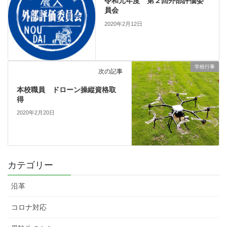
令和元年度 第２回外部評価委
員会
2020年2月12日
学校行事
次の記事
本校職員 ドローン操縦資格取
得
2020年2月20日
カテゴリー
沿革
コロナ対応