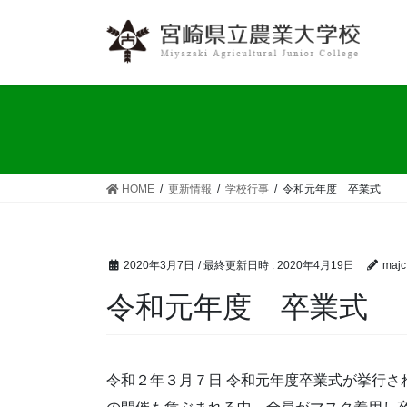
コ
ナ
ン
ビ
テ
ゲ
ン
ー
ツ
シ
へ
ョ
ス
ン
キ
に
ッ
移
HOME
更新情報
学校行事
令和元年度 卒業式
プ
動
2020年3月7日
/ 最終更新日時 :
2020年4月19日
majc
令和元年度 卒業式
令和２年３月７日 令和元年度卒業式が挙行さ