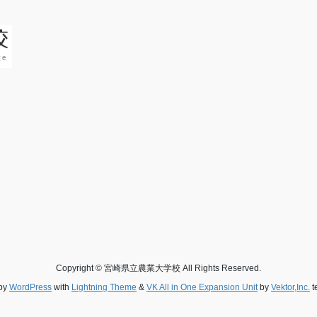
Copyright © 宮崎県立農業大学校 All Rights Reserved.
by
WordPress
with
Lightning Theme
&
VK All in One Expansion Unit
by
Vektor,Inc.
t