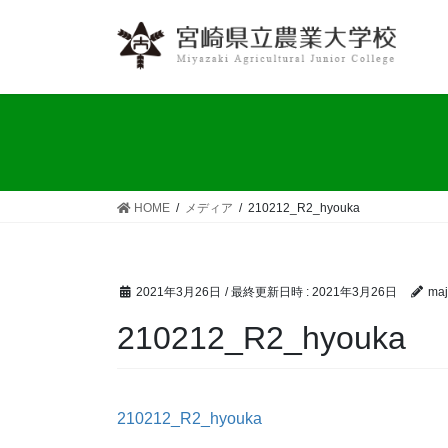
コ
ナ
ン
ビ
テ
ゲ
ン
ー
ツ
シ
へ
ョ
ス
ン
キ
に
ッ
移
HOME
メディア
210212_R2_hyouka
プ
動
2021年3月26日
/ 最終更新日時 :
2021年3月26日
maj
210212_R2_hyouka
210212_R2_hyouka