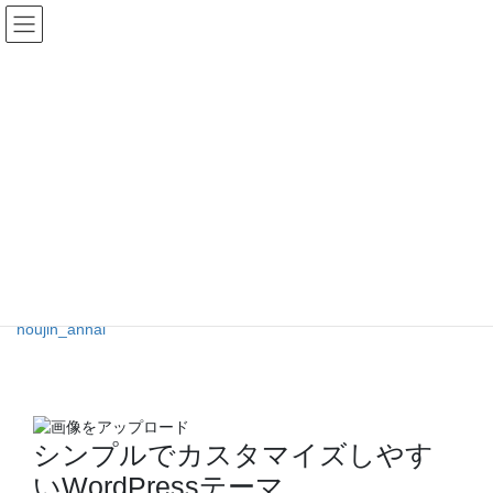
コ
ナ
ン
ビ
テ
ゲ
ン
ー
メディア
ツ
シ
へ
ョ
ス
ン
HOME
メディア
houjin_annai
キ
に
ッ
移
プ
動
2020年5月23日
/ 最終更新日時 :
2020年5月23日
majc
houjin_annai
houjin_annai
シンプルでカスタマイズしやす
いWordPressテーマ