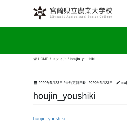
コ
ナ
ン
ビ
テ
ゲ
ン
ー
ツ
シ
へ
ョ
ス
ン
キ
に
ッ
移
HOME
メディア
houjin_youshiki
プ
動
2020年5月23日
/ 最終更新日時 :
2020年5月23日
maj
houjin_youshiki
houjin_youshiki