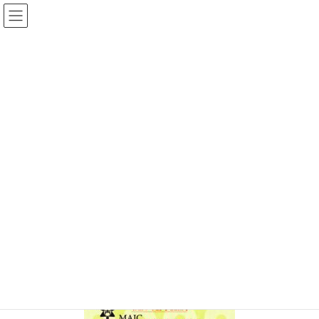
コ
ナ
ン
ビ
テ
ゲ
ン
ー
2023panpu
ツ
シ
へ
ョ
ス
ン
HOME
農業大学校パンフレット
2023panpu
キ
に
ッ
移
プ
動