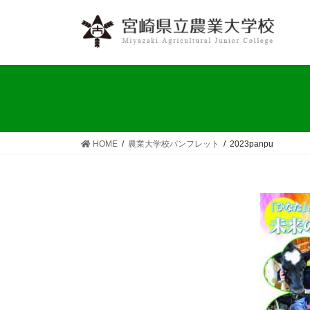
コ
ナ
ン
ビ
テ
ゲ
ン
ー
ツ
シ
へ
ョ
ス
ン
キ
に
ッ
移
HOME
農業大学校パンフレット
2023panpu
プ
動