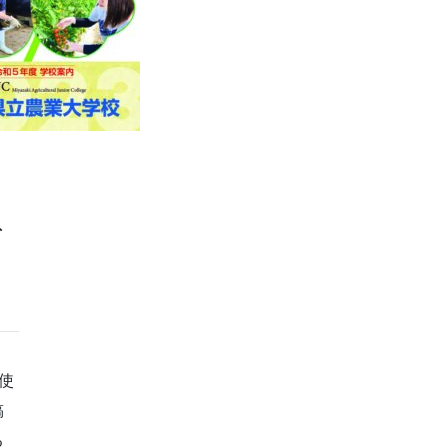
ズ
を使
稿
る