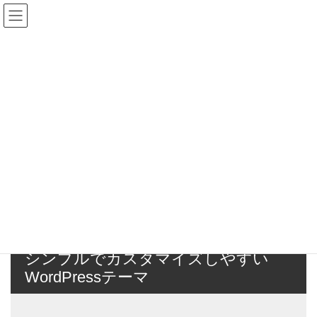
コ
ナ
ン
ビ
テ
ゲ
ン
ー
メディア
ツ
シ
へ
ョ
ス
ン
HOME
メディア
R3_oogata_nittei
キ
に
ッ
移
プ
動
2021年5月20日
/ 最終更新日時 :
2021年5月20日
majc
R3_oogata_nittei
R3_oogata_nittei
シンプルでカスタマイズしやすい
WordPressテーマ