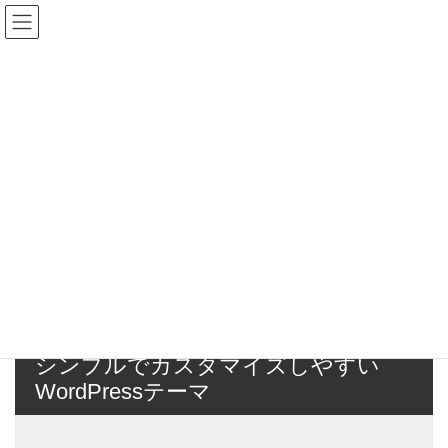
コ
ナ
ン
ビ
テ
ゲ
ン
ー
メディア
ツ
シ
へ
ョ
ス
ン
HOME
メディア
R3_youkou_2
キ
に
ッ
移
プ
動
2020年12月14日
/ 最終更新日時 :
2020年12月14日
majc
R3_youkou_2
R3_youkou_2
シンプルでカスタマイズしやすい
WordPressテーマ