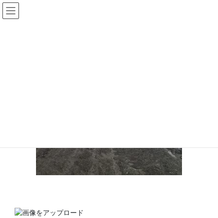
コ
ナ
ン
ビ
テ
ゲ
ン
ー
DJI_0037
ツ
シ
へ
ョ
ス
ン
HOME
作物 圃場上空写真
DJI_0037
キ
に
ッ
移
プ
動