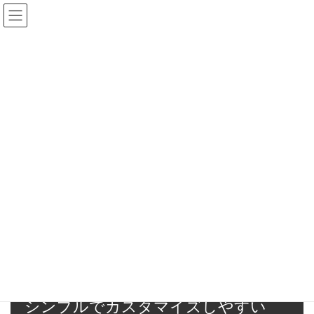
コ
ナ
ン
ビ
テ
ゲ
ン
ー
メディア
ツ
シ
へ
ョ
ス
ン
HOME
メディア
top2
キ
に
ッ
移
プ
動
2020年4月19日
/ 最終更新日時 :
2020年4月19日
majc
top2
シンプルでカスタマイズしやすい