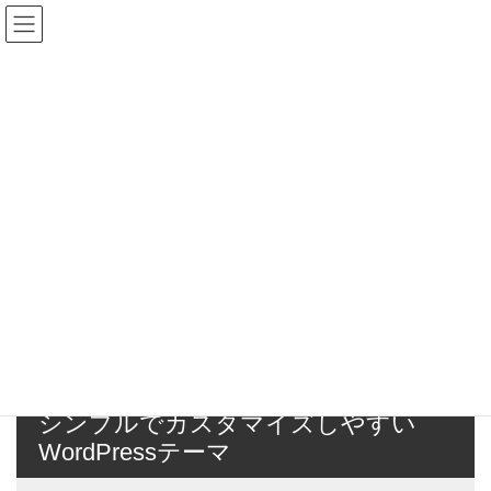
コ
ナ
ン
ビ
テ
ゲ
ン
ー
メディア
ツ
シ
へ
ョ
ス
ン
HOME
メディア
yousiki1
キ
に
ッ
移
プ
動
2024年4月24日
/ 最終更新日時 :
2024年4月24日
ホームページ管理
者県立農業大学校
yousiki1
yousiki1
シンプルでカスタマイズしやすい
WordPressテーマ